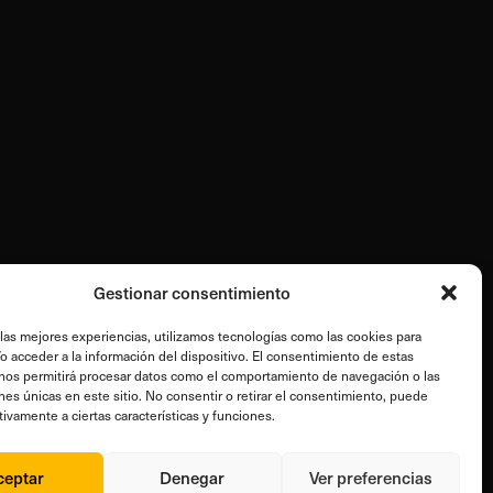
Gestionar consentimiento
 las mejores experiencias, utilizamos tecnologías como las cookies para
o acceder a la información del dispositivo. El consentimiento de estas
nos permitirá procesar datos como el comportamiento de navegación o las
ones únicas en este sitio. No consentir o retirar el consentimiento, puede
tivamente a ciertas características y funciones.
ceptar
Denegar
Ver preferencias