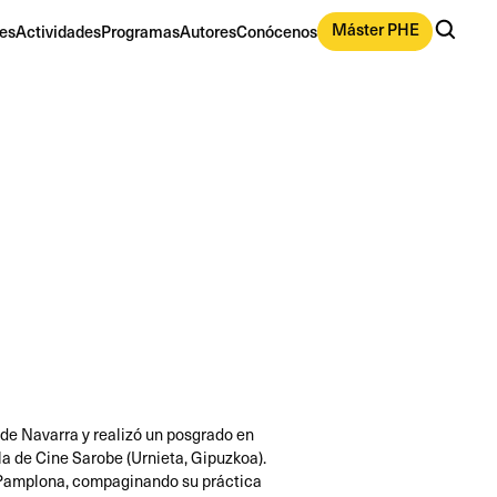
Máster PHE
es
Actividades
Programas
Autores
Conócenos
de Navarra y realizó un posgrado en
la de Cine Sarobe (Urnieta, Gipuzkoa).
 Pamplona, compaginando su práctica