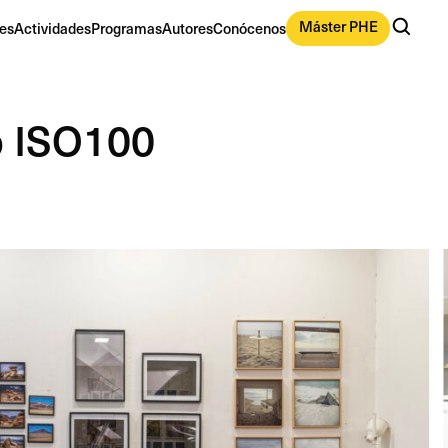
Máster PHE
es
Actividades
Programas
Autores
Conócenos
o ISO100