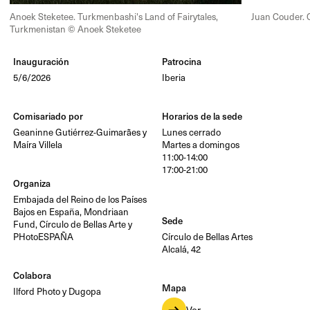
Anoek Steketee. Turkmenbashi's Land of Fairytales,
Juan Couder. 
Turkmenistan © Anoek Steketee
Inauguración
Patrocina
5/6/2026
Iberia
Comisariado por
Horarios de la sede
Geaninne Gutiérrez-Guimarães y
Lunes cerrado
Maíra Villela
Martes a domingos
11:00-14:00
17:00-21:00
Organiza
Embajada del Reino de los Países
Bajos en España, Mondriaan
Sede
Fund, Círculo de Bellas Arte y
PHotoESPAÑA
Círculo de Bellas Artes
Alcalá, 42
Colabora
Mapa
Ilford Photo y Dugopa
Ver