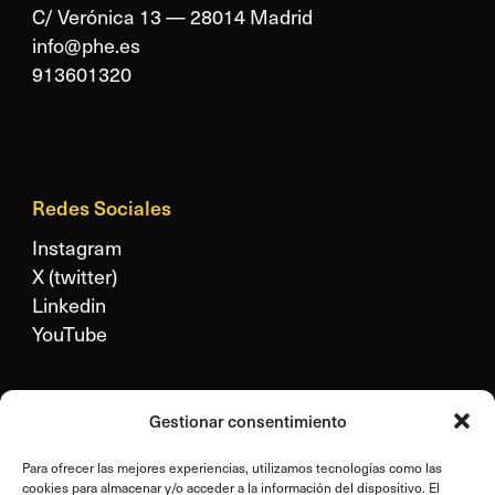
C/ Verónica 13 — 28014 Madrid
info@phe.es
913601320
Redes Sociales
Instagram
X (twitter)
Linkedin
YouTube
Legal
Gestionar consentimiento
Aviso legal
Para ofrecer las mejores experiencias, utilizamos tecnologías como las
Política de privacidad
cookies para almacenar y/o acceder a la información del dispositivo. El