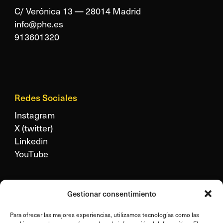
C/ Verónica 13 — 28014 Madrid
info@phe.es
913601320
Redes Sociales
Instagram
X (twitter)
Linkedin
YouTube
Legal
Gestionar consentimiento
Aviso legal
Para ofrecer las mejores experiencias, utilizamos tecnologías como las
Política de privacidad