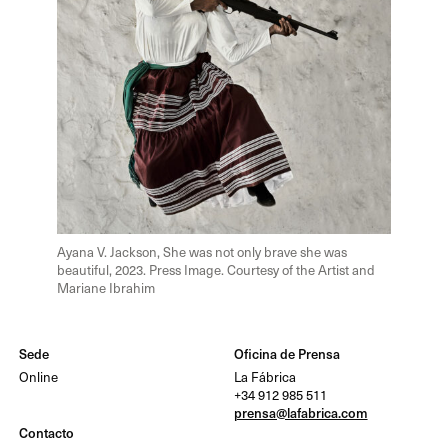
Ayana V. Jackson, She was not only brave she was
beautiful, 2023. Press Image. Courtesy of the Artist and
Mariane Ibrahim
Sede
Oficina de Prensa
Online
La Fábrica
+34 912 985 511
prensa@lafabrica.com
Contacto