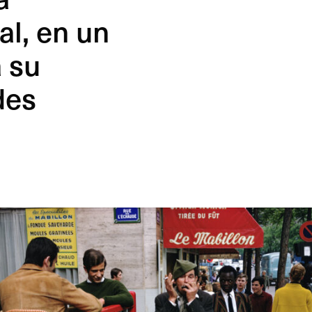
al, en un
a su
des