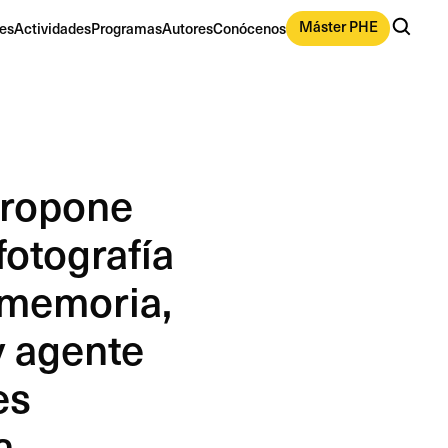
Máster PHE
es
Actividades
Programas
Autores
Conócenos
ropone
fotografía
 memoria,
y agente
es
a