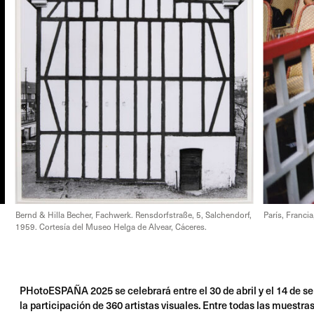
Bernd & Hilla Becher, Fachwerk. Rensdorfstraße, 5, Salchendorf,
París, Franci
1959. Cortesía del Museo Helga de Alvear, Cáceres.
PHotoESPAÑA 2025 se celebrará entre el 30 de abril y el 14 de s
la participación de 360 artistas visuales. Entre todas las muestr