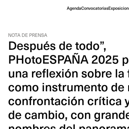
Agenda
Convocatorias
Exposicion
NOTA DE PRENSA
Después de todo”,
PHotoESPAÑA 2025 p
una reflexión sobre la 
como instrumento de
confrontación crítica 
de cambio, con grand
nombres del panoram