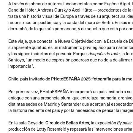
A través de obras de autores fundamentales como Eugène Atget, 
Candida Höfer, Andreas Gursky o Axel Hütte —procedentes de la
traza una historia visual de Europa a través de su arquitectura, de
reconstrucción postbélica y la caída del muro de Berlín. En sus i
derrumbó, de lo que aún permanece, y de aquello que está por con
Este viaje, que conecta la Nueva Objetividad con la Escuela de Düs
su aparente quietud, es un instrumento privilegiado para narrar lo
y los signos inciertos del porvenir. Porque,
, la fo
después de todo
Santoyo, “un medio de expresión poderoso que no deja de afirmar s
importancia”.
Chile, país invitado de PHotoESPAÑA 2025: fotografía para la mem
Por primera vez, PHotoESPAÑA incorporará un país invitado a su 
enfoque con una presencia plural que entrelaza memoria, archivo,
distintas sedes de Madrid y Santander que acercan al espectador
la historia reciente del país y por la necesidad de pensar la imag
En la sala Goya del
Círculo de Bellas Artes
, la exposición
By pass.
producción de Lotty Rosenfeld y repasará las intervenciones urban