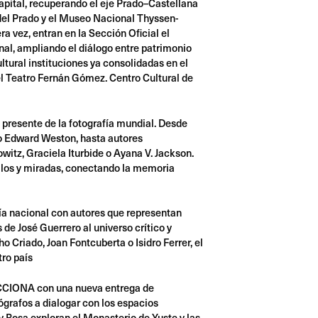
capital, recuperando el eje Prado–Castellana
del Prado y el Museo Nacional Thyssen-
 vez, entran en la Sección Oficial el
l, ampliando el diálogo entre patrimonio
tural instituciones ya consolidadas en el
 Teatro Fernán Gómez. Centro Cultural de
l presente de la fotografía mundial. Desde
o Edward Weston, hasta autores
tz, Graciela Iturbide o Ayana V. Jackson.
tilos y miradas, conectando la memoria
ía nacional con autores que representan
de José Guerrero al universo crítico y
 Criado, Joan Fontcuberta o Isidro Ferrer, el
tro país
CCIONA con una nueva entrega de
tógrafos a dialogar con los espacios
 y Rosa exploran el Monasterio de Yuste y las