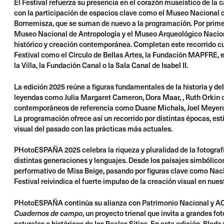
El Festival refuerza su presencia en el corazón museístico de la 
con la participación de espacios clave como el Museo Nacional 
Bornemisza, que se suman de nuevo a la programación. Por primera
Museo Nacional de Antropología y el Museo Arqueológico Naciona
histórico y creación contemporánea. Completan este recorrido cul
Festival como el Círculo de Bellas Artes, la
Fundación MAPFRE, el
la Villa, la Fundación Canal o la Sala Canal de Isabel II.
La edición 2025 reúne a figuras fundamentales de la historia y de
leyendas como Julia Margaret Cameron, Dora Maar, , Ruth Orkin 
contemporáneos de referencia como Duane Michals, Joel Meyerowi
La programación ofrece así un recorrido por distintas épocas, es
visual del pasado con las prácticas más actuales.
PHotoESPAÑA 2025 celebra la riqueza y pluralidad de la fotograf
distintas generaciones y lenguajes. Desde los paisajes simbólicos 
performativo de Miss Beige, pasando por figuras clave como Nacho
Festival reivindica el fuerte impulso de la creación visual en nues
PHotoESPAÑA continúa su alianza con Patrimonio Nacional y A
, un proyecto trienal que invita a grandes fo
Cuadernos de campo
naturales e históricos de los Reales Sitios. En esta edición, Bleda